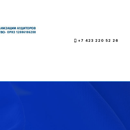
+7 423 220 52 26